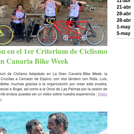
11-abr
21-abr
28-abr
28-abr
1-may
5-may
ón en el 1er Criterium de Ciclismo
an Canaria Bike Week
erium de Ciclismo Adaptado en La Gran Canaria Bike Week- la
s Crucitas a Cercado de Espino, con dos tándem con Rafa, Luis,
dbike, muchas gracias a la organización por crear esta prueba,
pecial a Ángel, así como a la Once de Las Palmas por la cesión de
ente enlace puedes ver un video sobre nuestra experiencia :
Video
do