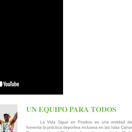
UN EQUIPO PARA TODOS
La Vida Sigue en Positivo es una entidad de
fomenta la práctica deportiva inclusiva en las Islas Cana