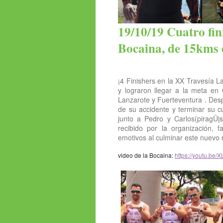
19/10/19 Cuatro fin
Bocaina, de 15kms 
¡4 Finishers en la XX Travesía L
y lograron llegar a la meta e
Lanzarote y Fuerteventura . De
de su accidente y terminar su c
junto a Pedro y Carlos(piragÜ
i
s
recibido por la organización,
emotivos al culminar este nuevo 
video de la Bocaina:
https://youtu.be/