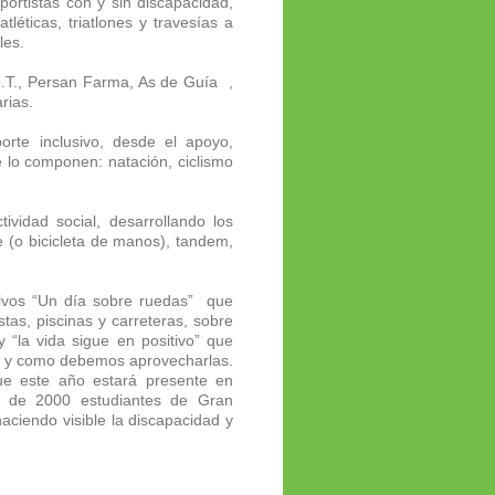
ortistas con y sin discapacidad,
léticas, triatlones y travesías a
les.
O.T., Persan Farma, As de Guía ,
rias.
orte inclusivo, desde el apoyo,
ue lo componen: natación, ciclismo
ividad social, desarrollando los
e (o bicicleta de manos), tandem,
ivos “Un día sobre ruedas” que
tas, piscinas y carreteras, sobre
y “la vida sigue en positivo” que
da y como debemos aprovecharlas.
e este año estará presente en
ás de 2000 estudiantes de Gran
aciendo visible la discapacidad y