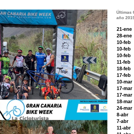
Últimas
año 201
21-ene
28-ene
10-feb
10-feb
10-feb
11-feb
18-feb
17-feb
10-mar
17-mar
17-mar
18-mar
24-mar
8-abr
7-abr
11-abr