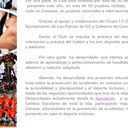
Por una parte, el Club esta formado por más de 40 dep
presentes este año, en más de 50 pruebas ciclistas, at
nado en Canarias, en pruebas nacionales e internaciona
Gracias al apoyo y colaboración del Grupo I.C.
Ayuntamiento de Las Palmas de GC y Gobierno de Cana
Desde el Club se impulsa la práctica del dep
orientación y práctica del triatlón y los tres deportes q
y atletismo.
Por otra parte, ha desarrollado una intensa act
talleres de aprendizaje y perfeccionamiento de handbik
atletismo y natación adaptada.
Además, ha desarrollado dos proyectos educat
trata sobre la prevención de accidentes en nuestras cos
la accesibilidad y discapacidad y el deporte inclusivo, 
habla de las segundas oportunidades que nos da la vi
Desarrolladas actualmente desde la
Asociación
, y qu
Centros Escolares de toda la Isla, participando m
Canaria, educándoles en la prevención de accidentes, h
poniendo en valor el deporte inclusivo .